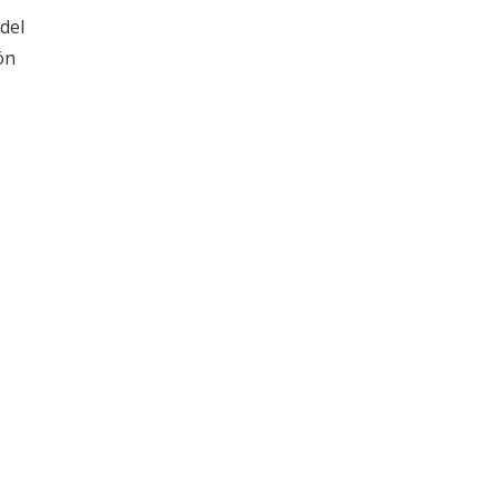
del
ón